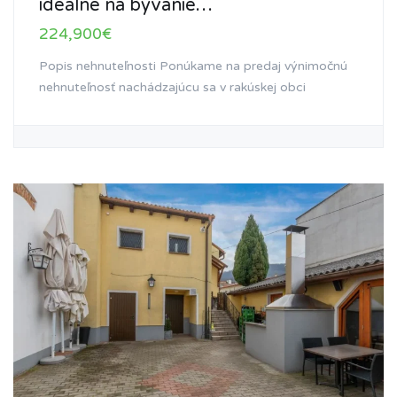
ideálne na bývanie…
224,900€
Popis nehnuteľnosti Ponúkame na predaj výnimočnú
nehnuteľnosť nachádzajúcu sa v rakúskej obci