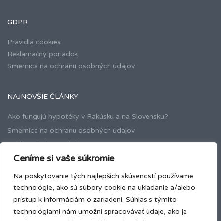
GDPR
Pravidlá cookies
Reklamačný poriadok
Smernica na ochranu osobných údajov
NAJNOVŠIE ČLÁNKY
Ako fungujú hypotéky v Rakúsku a na Slovensku?
Smernica na ochranu osobných údajov
Reklamačný poriadok
Ceníme si vaše súkromie
Na poskytovanie tých najlepších skúseností používame
NEHNUTEĽNOSTI
technológie, ako sú súbory cookie na ukladanie a/alebo
na predaj
(9)
prístup k informáciám o zariadení. Súhlas s týmito
technológiami nám umožní spracovávať údaje, ako je