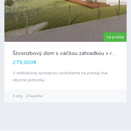
na predaj
Štvorizbový dom s väčšou záhradkou v rezidenčnej…
279,000€
V exkluzívnej spolupráci ponúkame na predaj dve
obytné jednotky…
3
izby
2
kúpeľne