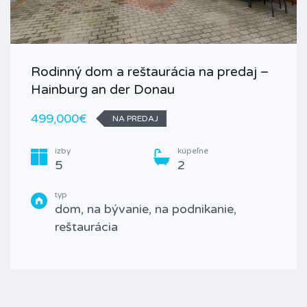
Rodinný dom a reštaurácia na predaj –
Hainburg an der Donau
499,000€
NA PREDAJ
izby
kúpeľne
5
2
typ
dom, na bývanie, na podnikanie,
reštaurácia