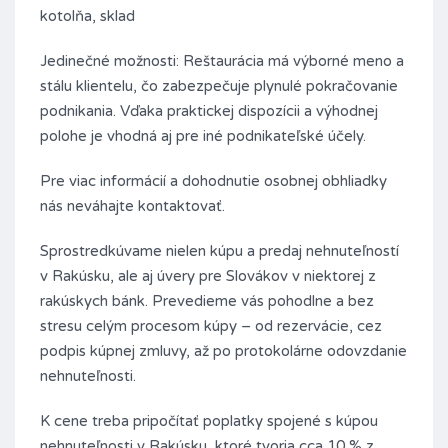
kotolňa, sklad
Jedinečné možnosti: Reštaurácia má výborné meno a
stálu klientelu, čo zabezpečuje plynulé pokračovanie
podnikania. Vďaka praktickej dispozícii a výhodnej
polohe je vhodná aj pre iné podnikateľské účely.
Pre viac informácií a dohodnutie osobnej obhliadky
nás neváhajte kontaktovať.
Sprostredkúvame nielen kúpu a predaj nehnuteľností
v Rakúsku, ale aj úvery pre Slovákov v niektorej z
rakúskych bánk. Prevedieme vás pohodlne a bez
stresu celým procesom kúpy – od rezervácie, cez
podpis kúpnej zmluvy, až po protokolárne odovzdanie
nehnuteľnosti.
K cene treba pripočítať poplatky spojené s kúpou
nehnuteľnosti v Rakúsku, ktoré tvoria cca 10 % z