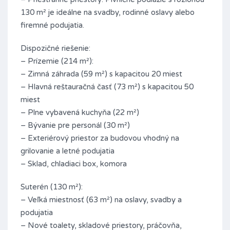
130 m² je ideálne na svadby, rodinné oslavy alebo
firemné podujatia.
Dispozičné riešenie:
– Prízemie (214 m²):
– Zimná záhrada (59 m²) s kapacitou 20 miest
– Hlavná reštauračná časť (73 m²) s kapacitou 50
miest
– Plne vybavená kuchyňa (22 m²)
– Bývanie pre personál (30 m²)
– Exteriérový priestor za budovou vhodný na
grilovanie a letné podujatia
– Sklad, chladiaci box, komora
Suterén (130 m²):
– Veľká miestnosť (63 m²) na oslavy, svadby a
podujatia
– Nové toalety, skladové priestory, práčovňa,