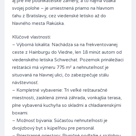
aj pre iné podnikateľské zámery, a to najmä vďaka
svojej polohe – je umiestnená priamo na hlavnom
ťahu z Bratislavy, cez viedenské letisko až do
hlavného mesta Rakúska.
Kľúčové vlastnosti:
– Výborná lokalita: Nachádza sa na frekventovanej
ceste z Hainburgu do Viedne, len 18 minút autom od
viedenského letiska Schwechat. Pozemok prináležiaci
reštarácii má výmeru 775 m² a nehnuteľnosť je
situovaná na hlavnej ulici, čo zabezpečuje stálu
návštevnosť.
– Kompletné vybavenie: Tri veľké reštauračné
miestnosti, zasklená zimná záhrada, vonkajšia terasa,
plne vybavená kuchyňa so skladmi a chladiarenskými
boxami.
– Možnosť bývania: Súčasťou nehnuteľnosti je
dvojizbový byt s kúpeľňou pre personál.
– Priestranné priestory: Pivničné podlažie s rozlohou