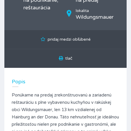
na podnikanie,
na predaj
reštaurácia
lokalita
Wildungsmauer
pridaj medzi obľúbené
tlač
Popis
Ponúkame na predaj zrekonštruovanú a zariadenú
reštauráciu s plne vybavenou kuchyňou v rakúskej
obci Wildungsmauer, len 13 km vzdialenej od
Hainburg an der Donau. Táto nehnuteľnosť je ideálnou
príležitosťou nielen pre podnikanie v gastronómii, ale