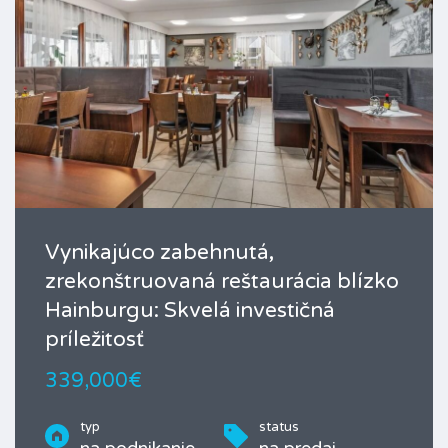
Vynikajúco zabehnutá,
zrekonštruovaná reštaurácia blízko
Hainburgu: Skvelá investičná
príležitosť
339,000€
typ
status