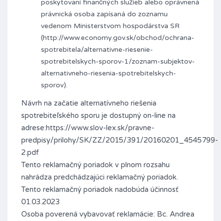
poskytovaní finančných služieb alebo oprávnená
právnická osoba zapísaná do zoznamu
vedenom Ministerstvom hospodárstva SR
(http://www.economy.gov.sk/obchod/ochrana-
spotrebitela/alternativne-riesenie-
spotrebitelskych-sporov-1/zoznam-subjektov-
alternativneho-riesenia-spotrebitelskych-
sporov).
Návrh na začatie alternatívneho riešenia
spotrebiteľského sporu je dostupný on-line na
adrese:https://www.slov-lex.sk/pravne-
predpisy/prilohy/SK/ZZ/2015/391/20160201_4545799-
2.pdf
Tento reklamačný poriadok v plnom rozsahu
nahrádza predchádzajúci reklamačný poriadok.
Tento reklamačný poriadok nadobúda účinnosť
01.03.2023
Osoba poverená vybavovať reklamácie: Bc. Andrea