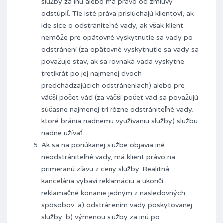
služby za inú alebo má právo od zmluvy
odstúpiť. Tie isté práva prislúchajú klientovi, ak
ide síce o odstrániteľné vady, ak však klient
nemôže pre opätovné vyskytnutie sa vady po
odstránení (za opätovné vyskytnutie sa vady sa
považuje stav, ak sa rovnaká vada vyskytne
tretíkrát po jej najmenej dvoch
predchádzajúcich odstráneniach) alebo pre
väčší počet vád (za väčší počet vád sa považujú
súčasne najmenej tri rôzne odstrániteľné vady,
ktoré bránia riadnemu využívaniu služby) službu
riadne užívať.
Ak sa na ponúkanej službe objavia iné
neodstrániteľné vady, má klient právo na
primeranú zľavu z ceny služby. Realitná
kancelária vybaví reklamáciu a ukončí
reklamačné konanie jedným z nasledovných
spôsobov: a) odstránením vady poskytovanej
služby, b) výmenou služby za inú po