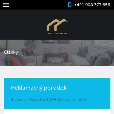
+421 908 777 656
Články
Reklamačný poriadok
By
Admin
Posted in
GDPR
On
mar 15, 2019