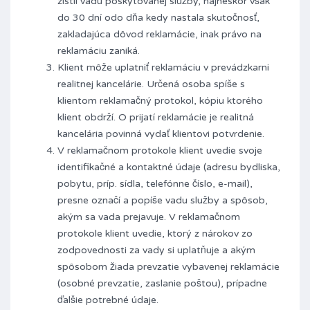
zistil vadu poskytovanej služby, najneskôr však
do 30 dní odo dňa kedy nastala skutočnosť,
zakladajúca dôvod reklamácie, inak právo na
reklamáciu zaniká.
Klient môže uplatniť reklamáciu v prevádzkarni
realitnej kancelárie. Určená osoba spíše s
klientom reklamačný protokol, kópiu ktorého
klient obdrží. O prijatí reklamácie je realitná
kancelária povinná vydať klientovi potvrdenie.
V reklamačnom protokole klient uvedie svoje
identifikačné a kontaktné údaje (adresu bydliska,
pobytu, príp. sídla, telefónne číslo, e-mail),
presne označí a popíše vadu služby a spôsob,
akým sa vada prejavuje. V reklamačnom
protokole klient uvedie, ktorý z nárokov zo
zodpovednosti za vady si uplatňuje a akým
spôsobom žiada prevzatie vybavenej reklamácie
(osobné prevzatie, zaslanie poštou), prípadne
ďalšie potrebné údaje.