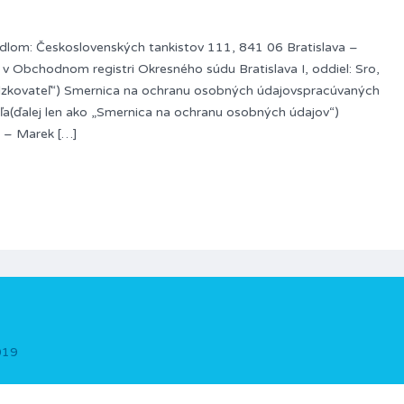
 sídlom: Československých tankistov 111, 841 06 Bratislava –
 v Obchodnom registri Okresného súdu Bratislava I, oddiel: Sro,
vádzkovateľ“) Smernica na ochranu osobných údajovspracúvaných
(ďalej len ako „Smernica na ochranu osobných údajov“)
– Marek […]
019