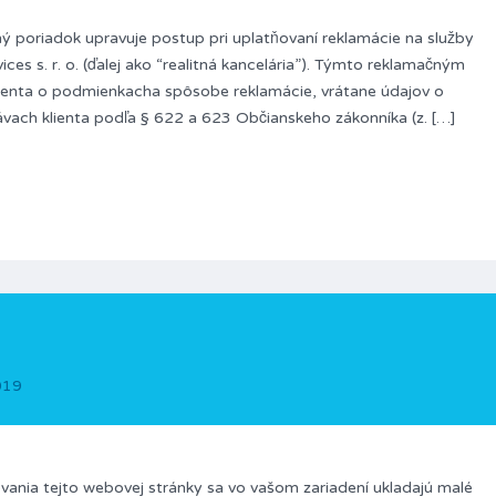
́ poriadok upravuje postup pri uplatňovaní reklamácie na služby
es s. r. o. (ďalej ako “realitná kancelária”). Týmto reklamačným
klienta o podmienkacha spôsobe reklamácie, vrátane údajov o
ávach klienta podľa § 622 a 623 Občianskeho zákonníka (z. […]
019
ania tejto webovej stránky sa vo vašom zariadení ukladajú malé