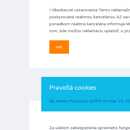
I Všeobecné ustanovenia Tento reklamačny
poskytované realitnou kanceláriou AZ servic
poriadkom realitná kancelária informuje 
tom, kde možno reklamáciu uplatniť, o pr
viac
Pravidlá cookies
By
Admin
Posted in
GDPR
On
mar 15, 2
Za účelom zabezpečenia správneho fungov