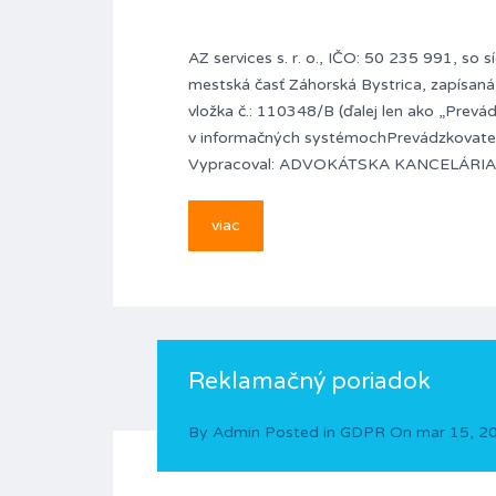
AZ services s. r. o., IČO: 50 235 991, so
mestská časť Záhorská Bystrica, zapísaná
vložka č.: 110348/B (ďalej len ako „Pre
v informačných systémochPrevádzkovateľa
Vypracoval: ADVOKÁTSKA KANCELÁRIA 
viac
Reklamačný poriadok
By
Admin
Posted in
GDPR
On
mar 15, 2