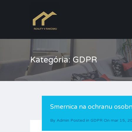
Kategória: GDPR
Smernica na ochranu osob
By
Admin
Posted in
GDPR
On
mar 15, 2