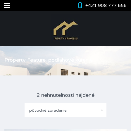
+421 908 777 656
Property Feature: podlahové kúrenie
2 nehnuteľnosti nájdené
pôvodné zoradenie