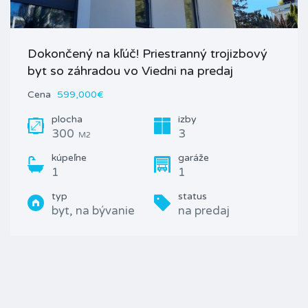
Dokončený na kľúč! Priestranný trojizbový
byt so záhradou vo Viedni na predaj
Cena
599,000€
plocha
izby
300
3
M2
kúpeľne
garáže
1
1
typ
status
byt, na bývanie
na predaj